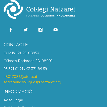
CONTACTE
C/ Milà i Pi, 29, 08950
C/Josep Rodoreda, 18, 08950
93 371 01 21 / 93 371 89 59
a8017086@xtec.cat
secretariaesplugues@natzaret.org
INFORMACIÓ
Aviso Legal