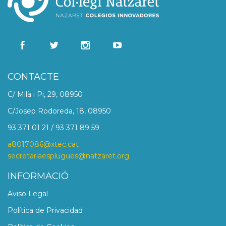
CONTACTE
C/ Milà i Pi, 29, 08950
C/Josep Rodoreda, 18, 08950
93 371 01 21 / 93 371 89 59
a8017086@xtec.cat
secretariaesplugues@natzaret.org
INFORMACIÓ
Aviso Legal
Política de Privacidad