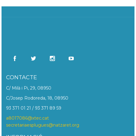
CONTACTE
C/ Milà i Pi, 29, 08950
C/Josep Rodoreda, 18, 08950
93 371 01 21 / 93 371 89 59
a8017086@xtec.cat
secretariaesplugues@natzaret.org