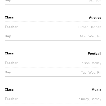
Sat, Sun
Atletics
Turner, Hannah
Mon, Wed, Fri
Football
Edison, Molley
Tue, Wed, Fri
Music
Smiley, Barney