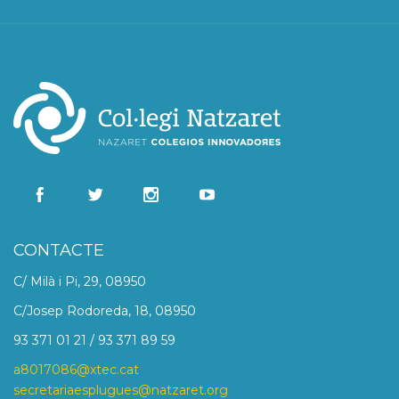
CONTACTE
C/ Milà i Pi, 29, 08950
C/Josep Rodoreda, 18, 08950
93 371 01 21 / 93 371 89 59
a8017086@xtec.cat
secretariaesplugues@natzaret.org