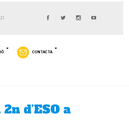
 21
IÓ
CONTACTA
i 2n d’ESO a