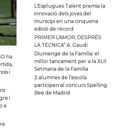
L’Esplugues Talent premia la
innovació dels joves del
municipi en una cinquena
edició de rècord
PRIMER L’AMOR, DESPRÉS
LA TÈCNICA” A. Gaudí
Diumenge de la Família: el
ESO ha
millor tancament per a la XLII
rtida,
Setmana de la Família
ois i
3 alumnes de l’escola
participen al concurs Spelling
ent
Bee de Madrid
gre i
o a
tre