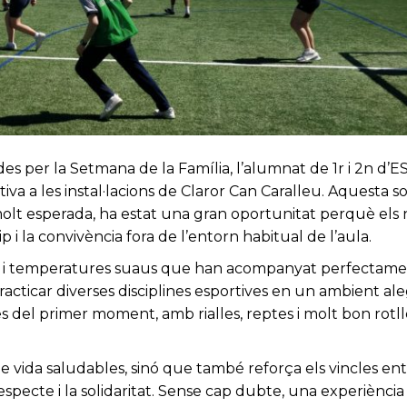
des per la Setmana de la Família, l’alumnat de 1r i 2n d’
a a les instal·lacions de Claror Can Caralleu. Aquesta so
molt esperada, ha estat una gran oportunitat perquè els n
p i la convivència fora de l’entorn habitual de l’aula.
did i temperatures suaus que han acompanyat perfectam
racticar diverses disciplines esportives en un ambient ale
des del primer moment, amb rialles, reptes i molt bon rotll
vida saludables, sinó que també reforça els vincles en
especte i la solidaritat. Sense cap dubte, una experiència