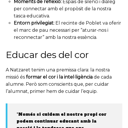
Moments de reflexió:
Espais de silenci i diàleg
per connectar amb el propòsit de la nostra
tasca educativa.
Entorn privilegiat:
El recinte de Poblet va oferir
el marc de pau necessari per “aturar-nos i
reconnectar” amb la nostra essència.
Educar des del cor
A Natzaret tenim una premissa clara: la nostra
missió és
formar el cor i la intel·ligència
de cada
alumne. Però som conscients que, per cuidar
l’alumnat, primer hem de cuidar l’equip.
“Només si cuidem el nostre propi cor
podem continuar educant amb la