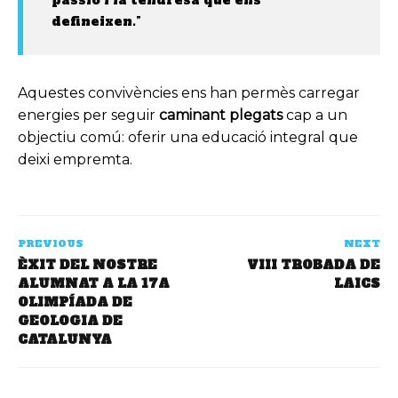
passió i la tendresa que ens
defineixen.”
Aquestes convivències ens han permès carregar
energies per seguir
caminant plegats
cap a un
objectiu comú: oferir una educació integral que
deixi empremta.
PREVIOUS
NEXT
ÈXIT DEL NOSTRE
VIII TROBADA DE
ALUMNAT A LA 17A
LAICS
OLIMPÍADA DE
GEOLOGIA DE
CATALUNYA