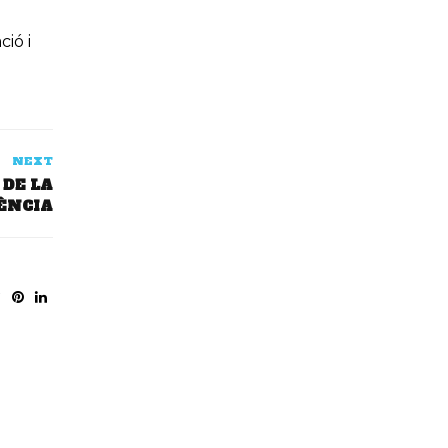
ió i
NEXT
 DE LA
LÈNCIA