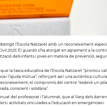
istingit l’Escola Natzaret amb un reconeixement especi
Civil 2025
. El guardó s’ha atorgat en agraïment a la contr
tzació dels infants i joves en matèria de prevenció, segur
at que la tasca educativa de l’Escola Natzaret “promou val
ncia i l’ajuda mútua”, reforçant així una autèntica cultura
el reconeixement, el compromís del centre “esdevé un pila
a, conscient i solidària”.
uat del professorat i l’alumnat, que al llarg dels darrer
rs i activitats vinculades a l’educació en emergències i