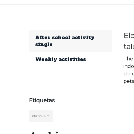
El
After school activity
single
ta
Weekly activities
The 
indo
chil
pets
Etiquetas
curriculum