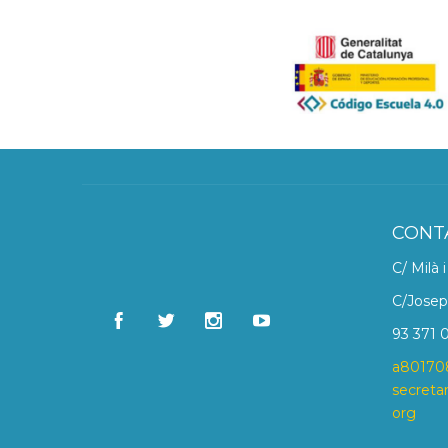
CONT
C/ Milà 
C/Josep
93 371 0
a80170
secreta
org