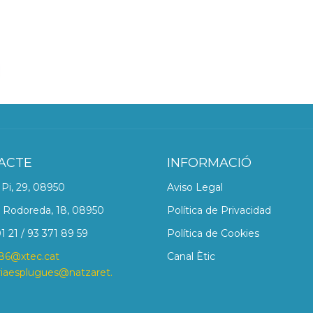
ACTE
INFORMACIÓ
i Pi, 29, 08950
Aviso Legal
 Rodoreda, 18, 08950
Política de Privacidad
1 21 / 93 371 89 59
Política de Cookies
86@xtec.cat
Canal Ètic
riaesplugues@natzaret.